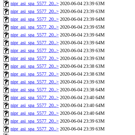
nipr_asi_spa_5577_20..>
2020-06-04 23:39
63M
nipr_asi_spa_5577_20..>
2020-06-04 23:39
63M
nipr_asi_spa_5577_20..>
2020-06-04 23:39
64M
nipr_asi_spa_5577_20..>
2020-06-04 23:39
65M
nipr_asi_spa_5577_20..>
2020-06-04 23:39
64M
nipr_asi_spa_5577_20..>
2020-06-04 23:39
64M
nipr_asi_spa_5577_20..>
2020-06-04 23:39
63M
nipr_asi_spa_5577_20..>
2020-06-04 23:39
63M
nipr_asi_spa_5577_20..>
2020-06-04 23:38
63M
nipr_asi_spa_5577_20..>
2020-06-04 23:38
63M
nipr_asi_spa_5577_20..>
2020-06-04 23:39
63M
nipr_asi_spa_5577_20..>
2020-06-04 23:38
64M
nipr_asi_spa_5577_20..>
2020-06-04 23:40
64M
nipr_asi_spa_5577_20..>
2020-06-04 23:40
64M
nipr_asi_spa_5577_20..>
2020-06-04 23:40
64M
nipr_asi_spa_5577_20..>
2020-06-04 23:39
63M
nipr_asi_spa_5577_20..>
2020-06-04 23:39
63M